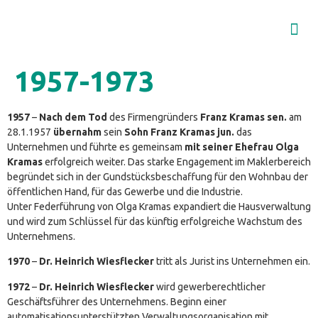
1957-1973
1957
–
Nach dem Tod
des Firmengründers
Franz Kramas sen.
am
28.1.1957
übernahm
sein
Sohn Franz Kramas jun.
das
Unternehmen und führte es gemeinsam
mit seiner Ehefrau Olga
Kramas
erfolgreich weiter. Das starke Engagement im Maklerbereich
begründet sich in der Gundstücksbeschaffung für den Wohnbau der
öffentlichen Hand, für das Gewerbe und die Industrie.
Unter Federführung von Olga Kramas expandiert die Hausverwaltung
und wird zum Schlüssel für das künftig erfolgreiche Wachstum des
Unternehmens.
1970
–
Dr. Heinrich Wiesflecker
tritt als Jurist ins Unternehmen ein.
1972
–
Dr. Heinrich Wiesflecker
wird gewerberechtlicher
Geschäftsführer des Unternehmens. Beginn einer
automatisationsunterstützten Verwaltungsorganisation mit